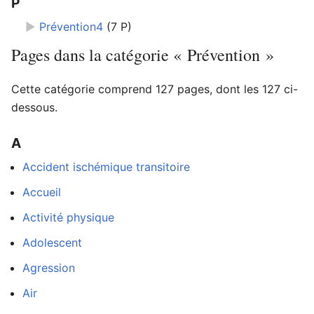
P
►
Prévention4
‎
(7 P)
Pages dans la catégorie « Prévention »
Ouvrir le menu principal
Rech
Cette catégorie comprend 127 pages, dont les 127 ci-
dessous.
A
Lire
Suivre
Modi
Accident ischémique transitoire
Accueil
Activité physique
Adolescent
Agression
Air