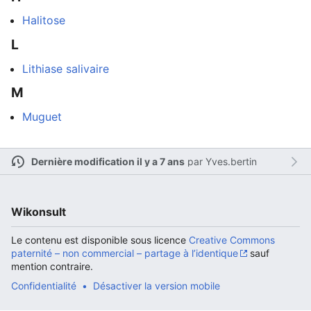
Halitose
L
Ouvrir le menu principal
Rech
Lithiase salivaire
M
Muguet
Lire
Suivre
Modi
Dernière modification il y a 7 ans
par
Yves.bertin
Wikonsult
Le contenu est disponible sous licence
Creative Commons
paternité – non commercial – partage à l’identique
sauf
mention contraire.
Confidentialité
Désactiver la version mobile