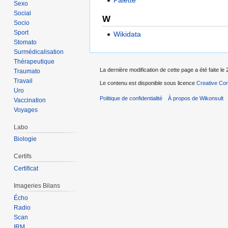
Palette
Sexo
Social
W
Socio
Sport
Wikidata
Stomato
Surmédicalisation
Thérapeutique
La dernière modification de cette page a été faite le 
Traumato
Travail
Le contenu est disponible sous licence
Creative Com
Uro
Politique de confidentialité
À propos de Wikonsult
Vaccination
Voyages
Labo
Biologie
Certifs
Certificat
Imageries Bilans
Écho
Radio
Scan
IRM