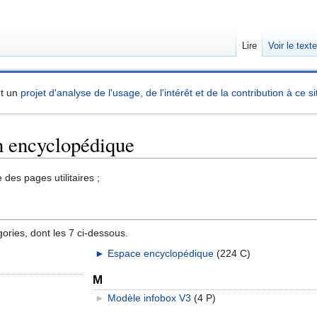
Lire
Voir le text
nt un
projet d'analyse de l'usage, de l'intérêt et de la contribution à ce si
n encyclopédique
es pages utilitaires ;
ries, dont les 7 ci-dessous.
►
Espace encyclopédique
‎
(224 C)
M
►
Modèle infobox V3
‎
(4 P)