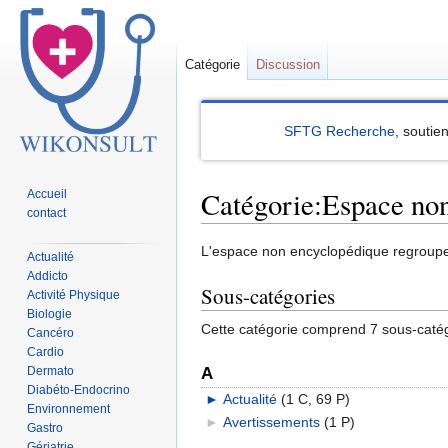
Catégorie
Discussion
SFTG Recherche
, soutie
Catégorie:Espace no
Accueil
contact
Sauter
Sauter
L'espace non encyclopédique regroupe d
Actualité
à
à
Addicto
Sous-catégories
la
la
Activité Physique
Biologie
navigation
recherche
Cette catégorie comprend 7 sous-catégo
Cancéro
Cardio
Dermato
A
Diabéto-Endocrino
►
Actualité
‎
(1 C, 69 P)
Environnement
►
Avertissements
‎
(1 P)
Gastro
Gériatrie