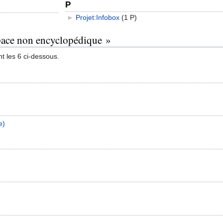
P
►
Projet:Infobox
‎
(1 P)
space non encyclopédique »
t les 6 ci-dessous.
e)