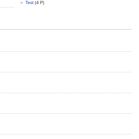
►
Test
‎
(4 P)