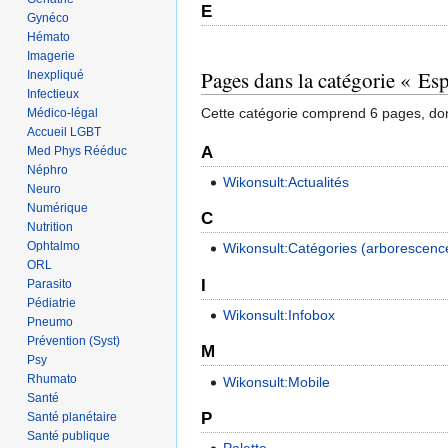
E
Gynéco
Hémato
Imagerie
Pages dans la catégorie « E
Inexpliqué
Infectieux
Cette catégorie comprend 6 pages, don
Médico-légal
Accueil LGBT
A
Med Phys Rééduc
Néphro
Wikonsult:Actualités
Neuro
Numérique
C
Nutrition
Ophtalmo
Wikonsult:Catégories (arborescenc
ORL
I
Parasito
Pédiatrie
Wikonsult:Infobox
Pneumo
Prévention (Syst)
M
Psy
Rhumato
Wikonsult:Mobile
Santé
P
Santé planétaire
Santé publique