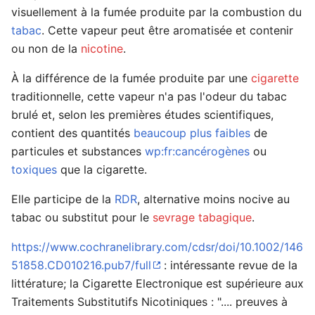
visuellement à la fumée produite par la combustion du
tabac
. Cette vapeur peut être aromatisée et contenir
ou non de la
nicotine
.
Ouvrir le menu principal
Rech
À la différence de la fumée produite par une
cigarette
traditionnelle, cette vapeur n'a pas l'odeur du tabac
brulé et, selon les premières études scientifiques,
contient des quantités
beaucoup plus faibles
de
Lire
Suivre
Modi
particules et substances
wp:fr:cancérogènes
ou
toxiques
que la cigarette.
Elle participe de la
RDR
, alternative moins nocive au
tabac ou substitut pour le
sevrage tabagique
.
https://www.cochranelibrary.com/cdsr/doi/10.1002/146
51858.CD010216.pub7/full
: intéressante revue de la
littérature; la Cigarette Electronique est supérieure aux
Traitements Substitutifs Nicotiniques : ".... preuves à