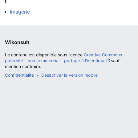
I
Imagerie
Ouvrir le menu principal
Rech
Wikonsult
Le contenu est disponible sous licence
Creative Commons
paternité – non commercial – partage à l’identique
sauf
Lire
Suivre
Modi
mention contraire.
Confidentialité
Désactiver la version mobile