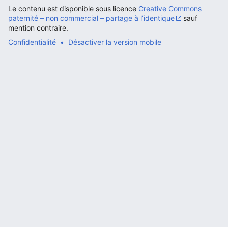
Le contenu est disponible sous licence
Creative Commons
paternité – non commercial – partage à l’identique
sauf
mention contraire.
Confidentialité
Désactiver la version mobile
Ouvrir le menu principal
Rech
Lire
Suivre
Modi