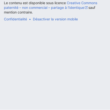
Le contenu est disponible sous licence
Creative Commons
paternité – non commercial – partage à l’identique
sauf
mention contraire.
Confidentialité
Désactiver la version mobile
Ouvrir le menu principal
Rech
Lire
Suivre
Modi