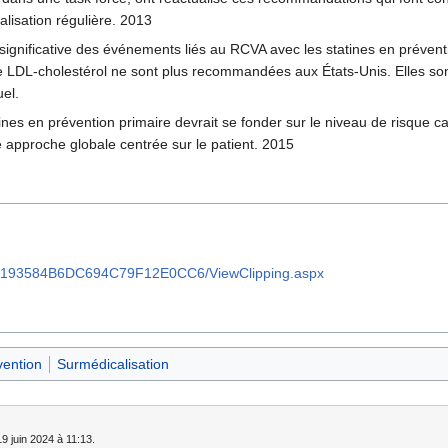
alisation régulière. 2013
on significative des événements liés au RCVA avec les statines en préven
de LDL-cholestérol ne sont plus recommandées aux États-Unis. Elles so
uel.
tines en prévention primaire devrait se fonder sur le niveau de risque c
 approche globale centrée sur le patient. 2015
F9E193584B6DC694C79F12E0CC6/ViewClipping.aspx
vention
Surmédicalisation
19 juin 2024 à 11:13.