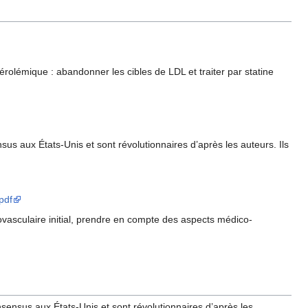
rolémique : abandonner les cibles de LDL et traiter par statine
us aux États-Unis et sont révolutionnaires d’après les auteurs. Ils
pdf
iovasculaire initial, prendre en compte des aspects médico-
sensus aux États-Unis et sont révolutionnaires d’après les