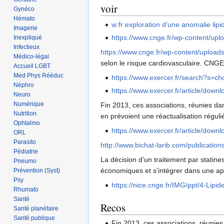
voir
Gynéco
Hémato
w:fr:exploration d'une anomalie lipi
Imagerie
https://www.cnge.fr/wp-content/upl
Inexpliqué
Infectieux
https://www.cnge.fr/wp-content/upload
Médico-légal
selon le risque cardiovasculaire. CNGE
Accueil LGBT
Med Phys Rééduc
https://www.exercer.fr/search?s=cho
Néphro
https://www.exercer.fr/article/dow
Neuro
Numérique
Fin 2013, ces associations, réunies da
Nutrition
en prévoient une réactualisation réguli
Ophtalmo
https://www.exercer.fr/article/dow
ORL
Parasito
http://www.bichat-larib.com/publicat
Pédiatrie
La décision d’un traitement par statine
Pneumo
économiques et s’intégrer dans une app
Prévention (Syst)
Psy
https://nice.cnge.fr/IMG/ppt/4-Lipid
Rhumato
Santé
Recos
Santé planétaire
Santé publique
Fin 2013, ces associations, réunies