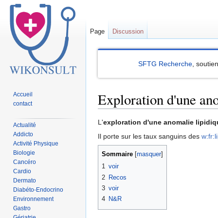
Page
Discussion
SFTG Recherche
, soutie
Exploration d'une ano
Accueil
contact
Sauter
Sauter
L'
exploration d'une anomalie lipidi
Actualité
à
à
Addicto
Il porte sur les taux sanguins des
w:fr:l
la
la
Activité Physique
Biologie
navigation
recherche
Sommaire
Cancéro
1
voir
Cardio
2
Recos
Dermato
3
voir
Diabéto-Endocrino
4
N&R
Environnement
Gastro
Gériatrie