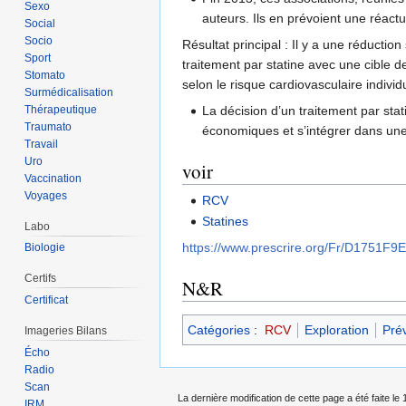
Sexo
auteurs. Ils en prévoient une réactu
Social
Socio
Résultat principal : Il y a une réducti
Sport
traitement par statine avec une cible 
Stomato
selon le risque cardiovasculaire individ
Surmédicalisation
Thérapeutique
La décision d’un traitement par sta
Traumato
économiques et s’intégrer dans une
Travail
Uro
voir
Vaccination
Voyages
RCV
Statines
Labo
https://www.prescrire.org/Fr/D1751
Biologie
Certifs
N&R
Certificat
Catégories
:
RCV
Exploration
Pré
Imageries Bilans
Écho
Radio
Scan
La dernière modification de cette page a été faite le 
IRM