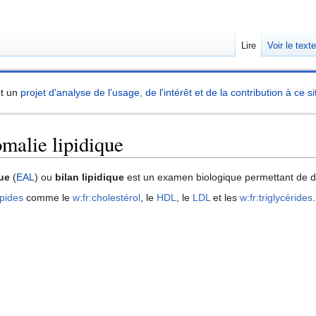
Lire
Voir le text
nt un
projet d'analyse de l'usage, de l'intérêt et de la contribution à ce si
malie lipidique
que
(
EAL
) ou
bilan lipidique
est un examen biologique permettant de déte
ipides
comme le
w:fr:cholestérol
, le
HDL
, le
LDL
et les
w:fr:triglycérides
.