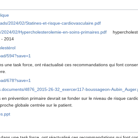
dique
oads/2024/02/Statines-et-risque-cardiovasculaire.pdf
s/2024/02/Hypercholesterolemie-en-soins-primaires.pdf
hypercholesté
 - 2014
lestérol
nload/594?save=1
ns une task force, ont réactualisé ces recommandations qui font consens
ère.
nload/678?save=1
ions.documents/4876_2015-26-32_exercer117-boussageon-Aubin_Auger.
s en prévention primaire devrait se fonder sur le niveau de risque card
roche globale centrée sur le patient.
es.ppt
 dans une task force, ont réactualisé ces recommandations qui font con