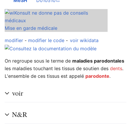
MeSH
D010510
Ouvrir le menu principal
Rech
Mise en garde médicale
modifier
-
modifier le code
-
voir wikidata
Lire
Suivre
Modi
On regroupe sous le terme de
maladies parodontales
les maladies touchant les tissus de soutien des
dents
.
L'ensemble de ces tissus est appelé
parodonte
.
voir
N&R