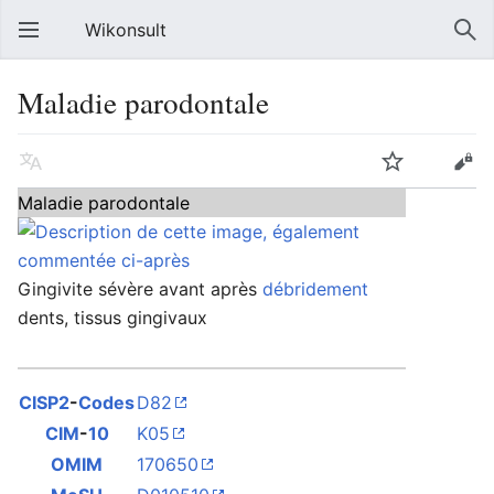
Wikonsult
Maladie parodontale
Maladie parodontale
Gingivite sévère avant après
débridement
dents, tissus gingivaux
CISP2
-
Codes
D
82
CIM
-
10
K05
OMIM
170650