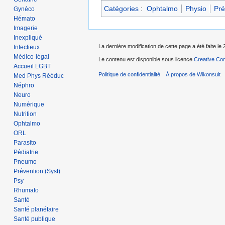
Catégories
:
Ophtalmo
Physio
Pré
Gynéco
Hémato
Imagerie
Inexpliqué
La dernière modification de cette page a été faite le 
Infectieux
Médico-légal
Le contenu est disponible sous licence
Creative Com
Accueil LGBT
Politique de confidentialité
À propos de Wikonsult
Med Phys Rééduc
Néphro
Neuro
Numérique
Nutrition
Ophtalmo
ORL
Parasito
Pédiatrie
Pneumo
Prévention (Syst)
Psy
Rhumato
Santé
Santé planétaire
Santé publique