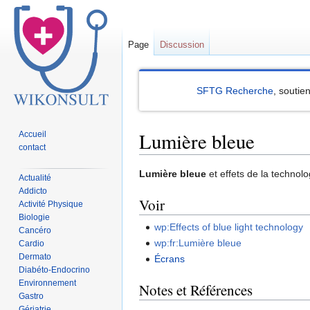
Page
Discussion
SFTG Recherche
, soutie
Lumière bleue
Accueil
contact
Sauter
Sauter
Lumière bleue
et effets de la technolo
Actualité
à
à
Addicto
Voir
la
la
Activité Physique
Biologie
navigation
recherche
wp:Effects of blue light technology
Cancéro
wp:fr:Lumière bleue
Cardio
Dermato
Écrans
Diabéto-Endocrino
Environnement
Notes et Références
Gastro
Gériatrie