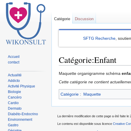
Catégorie
Discussion
SFTG Recherche
, soutie
Catégorie:Enfant
Accueil
contact
Sauter
Sauter
Maquette organigramme schéma
enfa
Actualité
à
à
Addicto
Cette catégorie ne contient actuelleme
la
la
Activité Physique
Biologie
navigation
recherche
Catégorie
:
Maquette
Cancéro
Cardio
Dermato
Diabéto-Endocrino
La dernière modification de cette page a été faite le 
Environnement
Le contenu est disponible sous licence
Creative Com
Gastro
Gériatrie