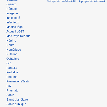
Politique de confidentialité
À propos de Wikonsult
Gynéco
Hémato
Imagerie
Inexpliqué
Infectieux
Médico-légal
Accueil LGBT
Med Phys Rééduc
Néphro
Neuro
Numérique
Nutrition
Ophtalmo
ORL
Parasito
Pédiatrie
Pneumo
Prévention (Syst)
Psy
Rhumato
Santé
Santé planétaire
Santé publique