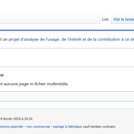
Lire
Voir le text
nt un
projet d'analyse de l'usage, de l'intérêt et de la contribution à ce si
nt
nt aucune page ni fichier multimédia.
24 février 2019 à 16:24.
mons paternité – non commercial – partage à l’identique
sauf mention contraire.