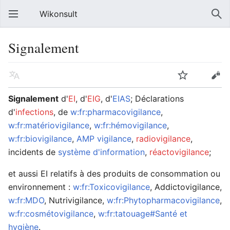
Wikonsult
Signalement
Signalement
d'
EI
, d'
EIG
, d'
EIAS
; Déclarations
d'
infections
, de
w:fr:pharmacovigilance
,
w:fr:matériovigilance
,
w:fr:hémovigilance
,
w:fr:biovigilance
,
AMP vigilance
,
radiovigilance
,
incidents de
système d'information
,
réactovigilance
;
et aussi EI relatifs à des produits de consommation ou
environnement :
w:fr:Toxicovigilance
, Addictovigilance,
w:fr:MDO
, Nutrivigilance,
w:fr:Phytopharmacovigilance
,
w:fr:cosmétovigilance
,
w:fr:tatouage#Santé et
hygiène
.