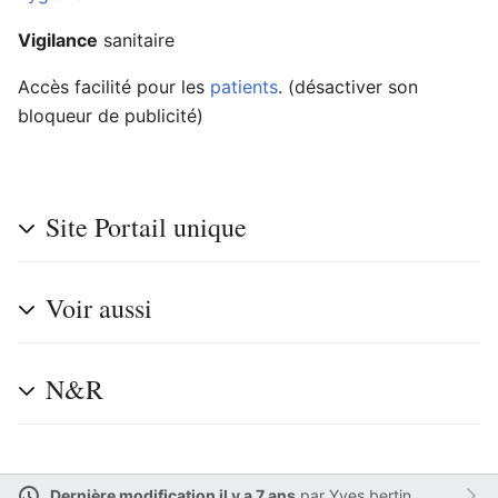
Vigilance
sanitaire
Accès facilité pour les
patients
. (désactiver son
Ouvrir le menu principal
Rech
bloqueur de publicité)
Site Portail unique
Lire
Suivre
Modi
Voir aussi
N&R
Dernière modification il y a 7 ans
par
Yves.bertin