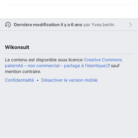
Dernière modification il y a 6 ans
par
Yves.bertin
Ouvrir le menu principal
Rech
Wikonsult
Le contenu est disponible sous licence
Creative Commons
Lire
Suivre
Modi
paternité – non commercial – partage à l’identique
sauf
mention contraire.
Confidentialité
Désactiver la version mobile