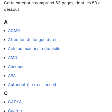
Cette catégorie comprend 53 pages, dont les 53 ci-
dessous.
A
Ouvrir le menu principal
Rech
ADMR
Affection de longue durée
Aide au maintien à domicile
Lire
Suivre
Modi
AMD
Annonce
APA
Autocontrôle (tensionnel)
C
CADYA
Cantou