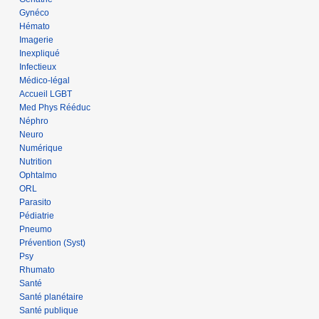
Gynéco
Hémato
Imagerie
Inexpliqué
Infectieux
Médico-légal
Accueil LGBT
Med Phys Rééduc
Néphro
Neuro
Numérique
Nutrition
Ophtalmo
ORL
Parasito
Pédiatrie
Pneumo
Prévention (Syst)
Psy
Rhumato
Santé
Santé planétaire
Santé publique