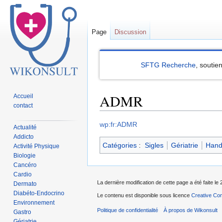
Page
Discussion
SFTG Recherche
, soutie
ADMR
Accueil
contact
Sauter
Sauter
wp:fr:ADMR
Actualité
à
à
Addicto
Catégories
:
Sigles
Gériatrie
Hand
la
la
Activité Physique
Biologie
navigation
recherche
Cancéro
Cardio
La dernière modification de cette page a été faite le 
Dermato
Diabéto-Endocrino
Le contenu est disponible sous licence
Creative Com
Environnement
Politique de confidentialité
À propos de Wikonsult
Gastro
Gériatrie