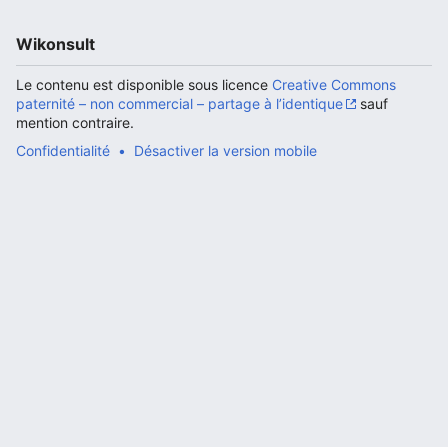
Wikonsult
Le contenu est disponible sous licence
Creative Commons
Ouvrir le menu principal
Rech
paternité – non commercial – partage à l’identique
sauf
mention contraire.
Confidentialité
Désactiver la version mobile
Lire
Suivre
Modi