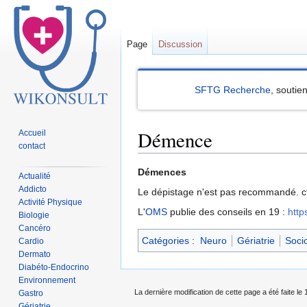
Page
Discussion
SFTG Recherche
, soutie
Démence
Accueil
contact
Sauter
Sauter
Démences
Actualité
à
à
Addicto
Le dépistage n'est pas recommandé. c
la
la
Activité Physique
L'
OMS
publie des conseils en 19 :
http
Biologie
navigation
recherche
Cancéro
Catégories
:
Neuro
Gériatrie
Soci
Cardio
Dermato
Diabéto-Endocrino
Environnement
La dernière modification de cette page a été faite le
Gastro
Gériatrie