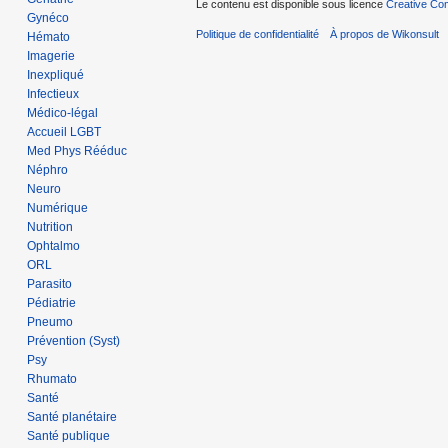
Le contenu est disponible sous licence
Creative Com
Gynéco
Politique de confidentialité
À propos de Wikonsult
Hémato
Imagerie
Inexpliqué
Infectieux
Médico-légal
Accueil LGBT
Med Phys Rééduc
Néphro
Neuro
Numérique
Nutrition
Ophtalmo
ORL
Parasito
Pédiatrie
Pneumo
Prévention (Syst)
Psy
Rhumato
Santé
Santé planétaire
Santé publique