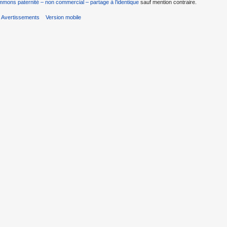
mons paternité – non commercial – partage à l’identique
sauf mention contraire.
Avertissements
Version mobile