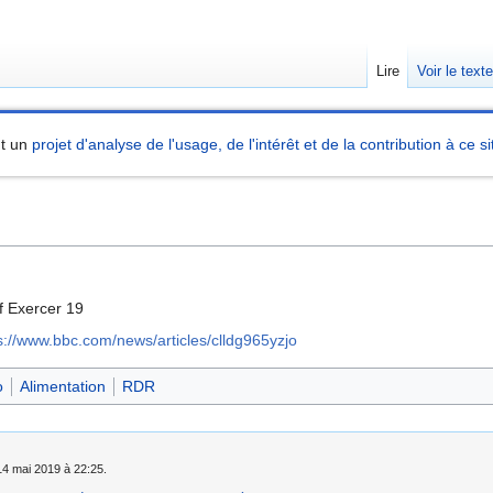
Lire
Voir le text
nt un
projet d'analyse de l'usage, de l'intérêt et de la contribution à ce si
f Exercer 19
s://www.bbc.com/news/articles/clldg965yzjo
o
Alimentation
RDR
 14 mai 2019 à 22:25.