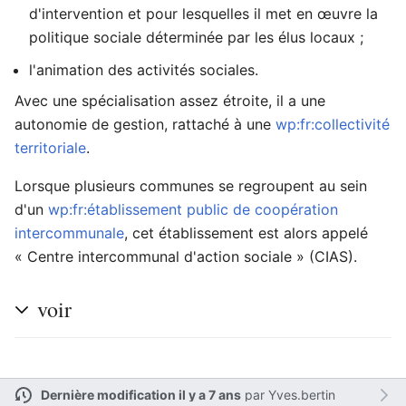
d'intervention et pour lesquelles il met en œuvre la
politique sociale déterminée par les élus locaux ;
l'animation des activités sociales.
Ouvrir le menu principal
Rech
Avec une spécialisation assez étroite, il a une
autonomie de gestion, rattaché à une
wp:fr:collectivité
territoriale
.
Lorsque plusieurs communes se regroupent au sein
Lire
Suivre
Modi
d'un
wp:fr:établissement public de coopération
intercommunale
, cet établissement est alors appelé
« Centre intercommunal d'action sociale » (CIAS).
voir
Dernière modification il y a 7 ans
par
Yves.bertin