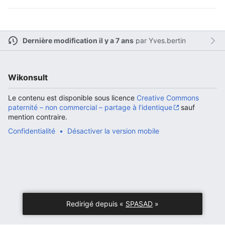
Dernière modification il y a 7 ans
par
Yves.bertin
Ouvrir le menu principal
Rech
Wikonsult
Le contenu est disponible sous licence
Creative Commons
paternité – non commercial – partage à l’identique
sauf
mention contraire.
Lire
Suivre
Modi
Confidentialité
Désactiver la version mobile
Redirigé depuis «
SPASAD
»