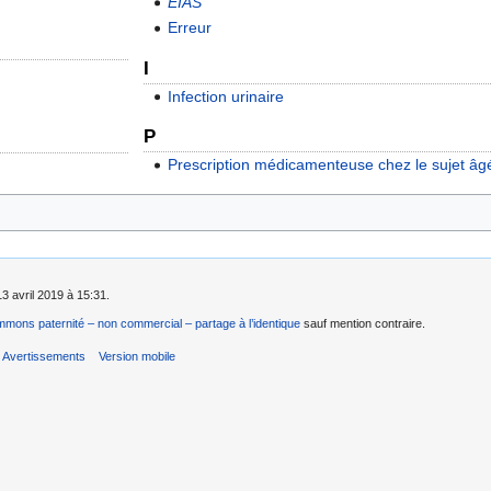
EIAS
Erreur
I
Infection urinaire
P
Prescription médicamenteuse chez le sujet âg
13 avril 2019 à 15:31.
mons paternité – non commercial – partage à l’identique
sauf mention contraire.
Avertissements
Version mobile