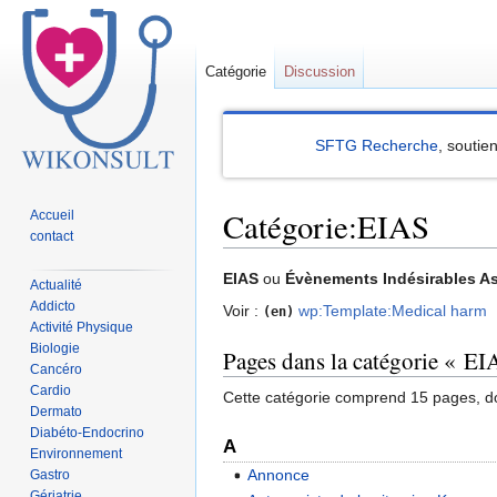
Catégorie
Discussion
SFTG Recherche
, soutie
Catégorie:EIAS
Accueil
contact
Sauter
Sauter
EIAS
ou
Évènements Indésirables A
Actualité
à
à
Addicto
Voir :
wp:Template:Medical harm
(en)
la
la
Activité Physique
Biologie
navigation
recherche
Pages dans la catégorie « EI
Cancéro
Cardio
Cette catégorie comprend 15 pages, do
Dermato
Diabéto-Endocrino
A
Environnement
Annonce
Gastro
Gériatrie