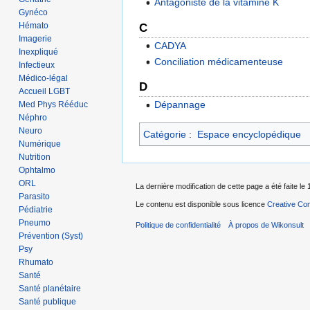
Antagoniste de la vitamine K
Gynéco
Hémato
C
Imagerie
CADYA
Inexpliqué
Conciliation médicamenteuse
Infectieux
Médico-légal
D
Accueil LGBT
Dépannage
Med Phys Rééduc
Néphro
Neuro
Catégorie
:
Espace encyclopédique
Numérique
Nutrition
Ophtalmo
ORL
La dernière modification de cette page a été faite le 
Parasito
Le contenu est disponible sous licence
Creative Com
Pédiatrie
Pneumo
Politique de confidentialité
À propos de Wikonsult
Prévention (Syst)
Psy
Rhumato
Santé
Santé planétaire
Santé publique