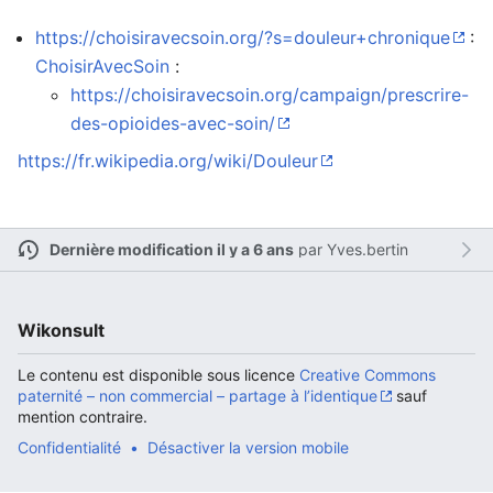
https://choisiravecsoin.org/?s=douleur+chronique
:
ChoisirAvecSoin
:
https://choisiravecsoin.org/campaign/prescrire-
Ouvrir le menu principal
Rech
des-opioides-avec-soin/
https://fr.wikipedia.org/wiki/Douleur
Lire
Suivre
Modi
Dernière modification il y a 6 ans
par
Yves.bertin
Wikonsult
Le contenu est disponible sous licence
Creative Commons
paternité – non commercial – partage à l’identique
sauf
mention contraire.
Confidentialité
Désactiver la version mobile