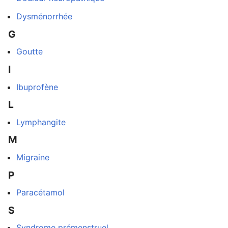
Dysménorrhée
G
Ouvrir le menu principal
Rech
Goutte
I
Ibuprofène
L
Lire
Suivre
Modi
Lymphangite
M
Migraine
P
Paracétamol
S
Syndrome prémenstruel