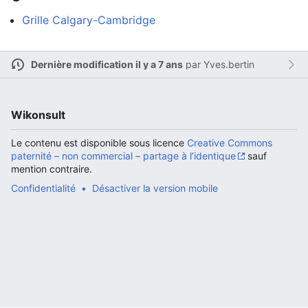
Grille Calgary-Cambridge
Ouvrir le menu principal
Rech
Dernière modification il y a 7 ans
par
Yves.bertin
Wikonsult
Lire
Suivre
Modi
Le contenu est disponible sous licence
Creative Commons
paternité – non commercial – partage à l’identique
sauf
mention contraire.
Confidentialité
Désactiver la version mobile