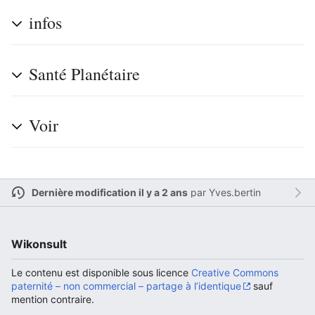
infos
Ouvrir le menu principal
Rech
Santé Planétaire
Voir
Lire
Suivre
Modi
Dernière modification il y a 2 ans
par
Yves.bertin
Wikonsult
Le contenu est disponible sous licence
Creative Commons
paternité – non commercial – partage à l’identique
sauf
mention contraire.