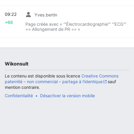
09:22
Yves.bertin
+66
Page créée avec « '''Électrocardiographie''' '''ECG'''
Ouvrir le menu principal
Rech
== Allongement de PR == »
Wikonsult
Le contenu est disponible sous licence
Creative Commons
paternité – non commercial – partage à l’identique
sauf
mention contraire.
Confidentialité
Désactiver la version mobile