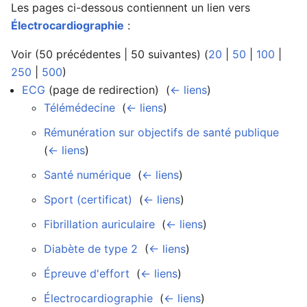
Les pages ci-dessous contiennent un lien vers
Électrocardiographie
:
Voir (50 précédentes | 50 suivantes) (
20
|
50
|
100
|
Ouvrir le menu principal
Rech
250
|
500
)
ECG
(page de redirection) ‎
(
← liens
)
Télémédecine
‎
(
← liens
)
Rémunération sur objectifs de santé publique
‎
(
← liens
)
Santé numérique
‎
(
← liens
)
Sport (certificat)
‎
(
← liens
)
Fibrillation auriculaire
‎
(
← liens
)
Diabète de type 2
‎
(
← liens
)
Épreuve d'effort
‎
(
← liens
)
Électrocardiographie
‎
(
← liens
)