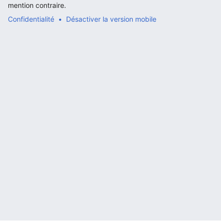
mention contraire.
Confidentialité
Désactiver la version mobile
Ouvrir le menu principal
Rech
Lire
Suivre
Modi