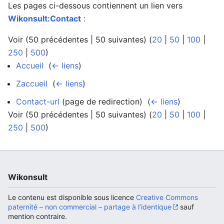
Les pages ci-dessous contiennent un lien vers
Wikonsult:Contact
:
Voir (50 précédentes | 50 suivantes) (
20
|
50
|
100
|
Ouvrir le menu principal
Rech
250
|
500
)
Accueil
‎
(
← liens
)
Zaccueil
‎
(
← liens
)
Contact-url
(page de redirection) ‎
(
← liens
)
Voir (50 précédentes | 50 suivantes) (
20
|
50
|
100
|
250
|
500
)
Wikonsult
Le contenu est disponible sous licence
Creative Commons
paternité – non commercial – partage à l’identique
sauf
mention contraire.