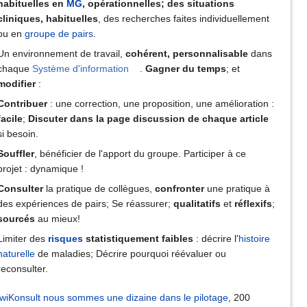
habituelles en
MG
, opérationnelles; des situations
cliniques, habituelles
, des recherches faites individuellement
ou en
groupe de pairs
.
Un environnement de travail,
cohérent, personnalisable
dans
chaque
Système d'information
.
Gagner du temps
; et
modifier
:
Contribuer
: une correction, une proposition, une amélioration :
facile
;
Discuter dans la page discussion de chaque article
si besoin.
Souffler
, bénéficier de l'apport du groupe. Participer à ce
projet : dynamique !
Consulter
la pratique de collègues,
confronter
une pratique à
des expériences de pairs; Se réassurer;
qualitatifs
et
réflexifs
;
sourcés
au mieux!
Limiter des
risques
statistiquement faibles
: décrire l'
histoire
naturelle
de maladies; Décrire pourquoi réévaluer ou
reconsulter.
wiKonsult
nous sommes une dizaine dans le pilotage
, 200