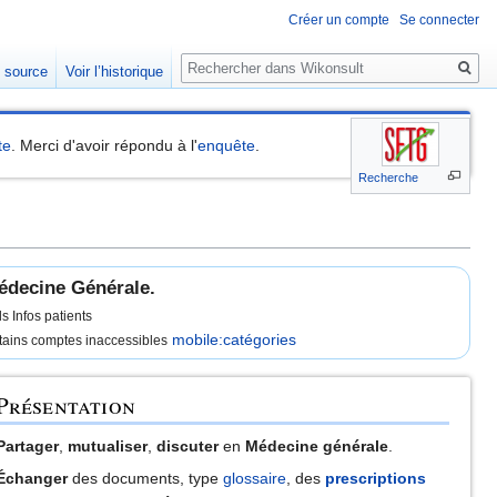
Créer un compte
Se connecter
Rechercher
e source
Voir l’historique
te
. Merci d'avoir répondu à l'
enquête
.
Recherche
Médecine Générale.
s Infos patients
mobile:catégories
rtains comptes inaccessibles
Présentation
Partager
,
mutualiser
,
discuter
en
Médecine générale
.
Échanger
des documents, type
glossaire
, des
prescriptions