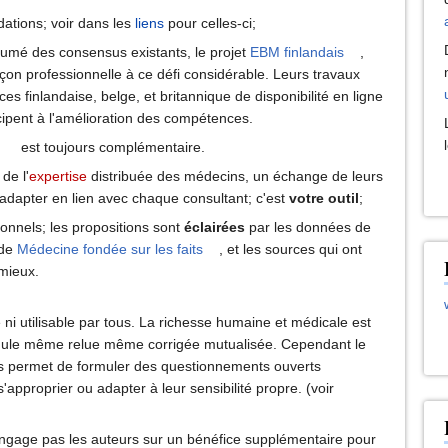
ations; voir dans les
liens
pour celles-ci;
ésumé des consensus existants, le projet
EBM finlandais
,
on professionnelle à ce défi considérable. Leurs travaux
ces finlandaise, belge, et britannique de disponibilité en ligne
cipent à l'amélioration des compétences.
n
est toujours complémentaire.
 de l'
expertise
distribuée des médecins, un échange de leurs
adapter en lien avec chaque consultant; c'est
votre outil
;
onnels; les propositions sont
éclairées
par les données de
 de
Médecine fondée sur les faits
, et les sources qui ont
 mieux.
 ni utilisable par tous. La richesse humaine et médicale est
rmule même relue même corrigée mutualisée. Cependant le
ions permet de formuler des questionnements ouverts
'approprier ou adapter à leur sensibilité propre. (voir
'engage pas les auteurs sur un bénéfice supplémentaire pour