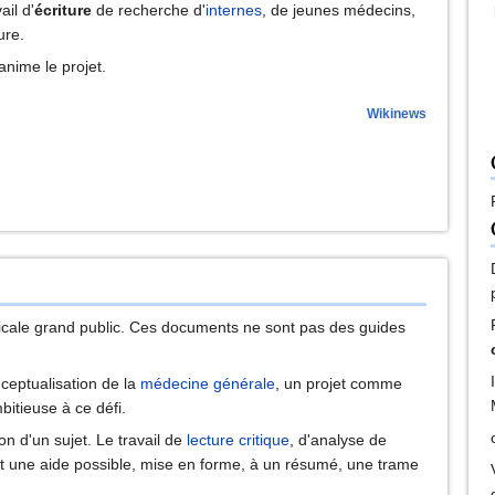
ail d'
écriture
de recherche d'
internes
, de jeunes médecins,
ure.
anime le projet.
Wikinews
cale grand public. Ces documents ne sont pas des guides
nceptualisation de la
médecine générale
, un projet comme
itieuse à ce défi.
ion d'un sujet. Le travail de
lecture critique
, d'analyse de
st une aide possible, mise en forme, à un résumé, une trame