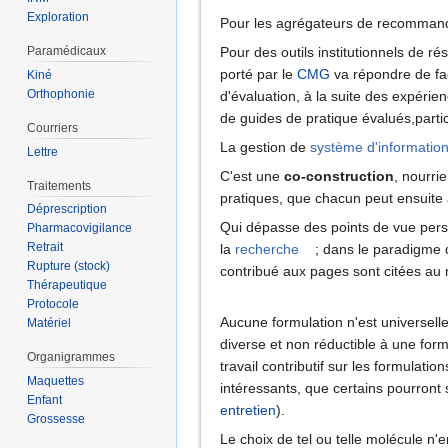
Exploration
Pour les agrégateurs de recommand
Paramédicaux
Pour des outils institutionnels de r
porté par le
CMG
va répondre de faç
Kiné
Orthophonie
d'évaluation, à la suite des expérien
de guides de pratique évalués,parti
Courriers
La gestion de
système d'informatio
Lettre
C'est une
co-construction
, nourrie
Traitements
pratiques, que chacun peut ensuite 
Déprescription
Qui dépasse des points de vue pers
Pharmacovigilance
Retrait
la
recherche
; dans le paradigme
Rupture (stock)
contribué aux pages sont citées au
Thérapeutique
Protocole
Aucune formulation n'est universelle
Matériel
diverse et non réductible à une fo
Organigrammes
travail contributif sur les formulat
Maquettes
intéressants, que certains pourront s
Enfant
entretien
).
Grossesse
Le choix de tel ou telle molécule n