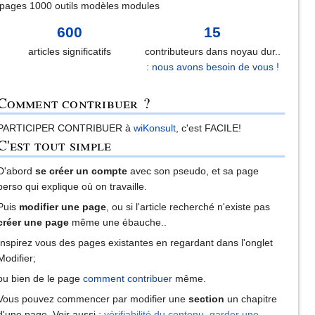
pages 1000 outils modèles modules
600
15
articles significatifs
contributeurs dans noyau dur..
: nous avons besoin de vous !
Comment contribuer ?
PARTICIPER CONTRIBUER à
wiKonsult
, c'est FACILE!
C'est tout simple
D'abord
se créer un compte
avec son pseudo, et sa page
perso qui explique où on travaille.
Puis
modifier une page
, ou si l'article recherché n'existe pas
créer une page
même une ébauche..
Inspirez vous des pages existantes en regardant dans l'onglet
Modifier;
ou bien de le page
comment contribuer
même.
Vous pouvez commencer par modifier une
section
un chapitre
d'une page. Voir aussi :
vérifiabilité du contenu
,
garder une