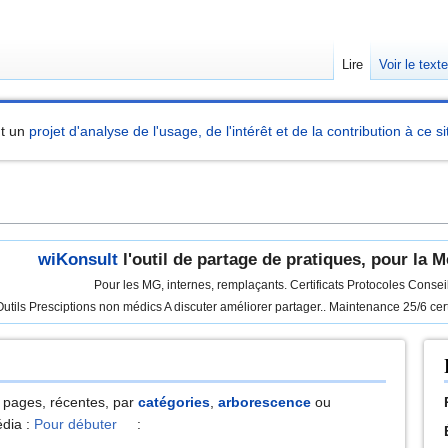
Lire
Voir le text
nt un
projet d'analyse de l'usage, de l'intérêt et de la contribution à ce si
wiKonsult
l'outil de partage de pratiques, pour la 
Pour les MG, internes, remplaçants. Certificats Protocoles Conseil
tils Presciptions non médics A discuter améliorer partager.. Maintenance 25/6 ce
 pages, récentes, par
catégories
,
arborescence
ou
dia :
Pour débuter
: