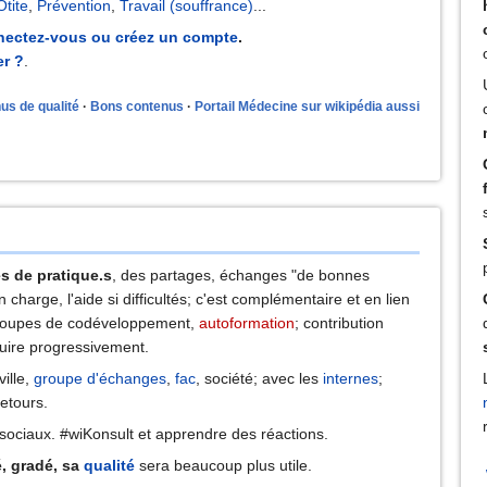
Otite
,
Prévention
,
Travail (souffrance)
...
nectez-vous ou créez un compte
.
r ?
.
us de qualité
Bons contenus
Portail Médecine sur wikipédia aussi
 de pratique.s
, des partages, échanges "de bonnes
 charge, l'aide si difficultés; c'est complémentaire et en lien
roupes de codéveloppement,
autoformation
; contribution
ruire progressivement.
ville,
groupe d'échanges
,
fac
, société; avec les
internes
;
retours.
sociaux. #wiKonsult et apprendre des réactions.
é, gradé, sa
qualité
sera beaucoup plus utile.