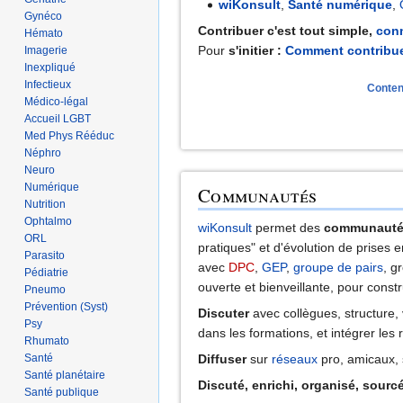
wiKonsult
,
Santé numérique
,
Gynéco
Contribuer c'est tout simple,
con
Hémato
Pour
s'initier :
Comment contribue
Imagerie
Inexpliqué
Infectieux
Conten
Médico-légal
Accueil LGBT
Med Phys Rééduc
Néphro
Neuro
Numérique
Communautés
Nutrition
Ophtalmo
wiKonsult
permet des
communautés
ORL
pratiques" et d'évolution de prises en
Parasito
avec
DPC
,
GEP
,
groupe de pairs
, g
Pédiatrie
ouverte et bienveillante, pour const
Pneumo
Prévention (Syst)
Discuter
avec collègues, structure, 
Psy
dans les formations, et intégrer les 
Rhumato
Santé
Diffuser
sur
réseaux
pro, amicaux, 
Santé planétaire
Discuté, enrichi, organisé, sourc
Santé publique