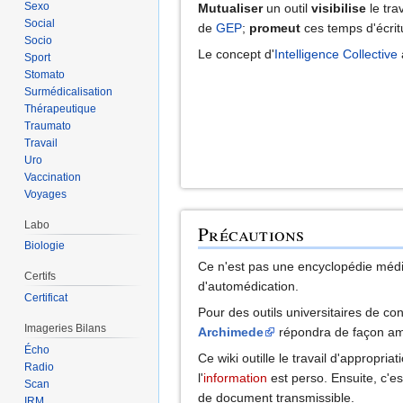
Sexo
Mutualiser
un outil
visibilise
le trav
Social
de
GEP
;
promeut
ces temps d'écrit
Socio
Le concept d'
Intelligence Collective
Sport
Stomato
Surmédicalisation
Thérapeutique
Traumato
Travail
Uro
Vaccination
Voyages
Labo
Précautions
Biologie
Ce n'est pas une encyclopédie médi
Certifs
d'automédication.
Certificat
Pour des outils universitaires de co
Imageries Bilans
Archimede
répondra de façon amb
Écho
Ce wiki outille le travail d'appropriat
Radio
l'
information
est perso. Ensuite, c'e
Scan
de document transmissible.
IRM