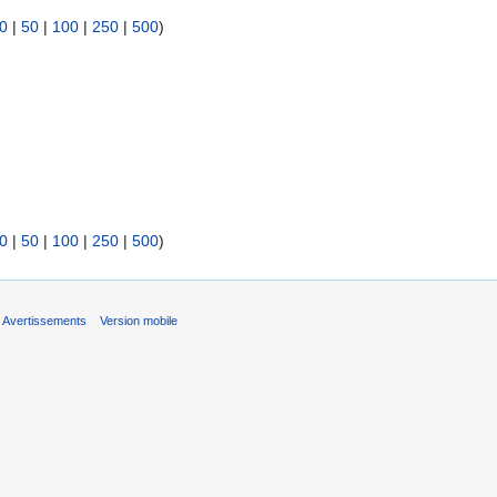
0
|
50
|
100
|
250
|
500
)
0
|
50
|
100
|
250
|
500
)
Avertissements
Version mobile