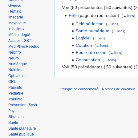
Gynéco
Voir (50 précédentes | 50 suivantes) (
2
Hémato
FSE
(page de redirection) ‎
(
← liens
)
Imagerie
Inexpliqué
Télémédecine
‎
(
← liens
)
Infectieux
Santé numérique
‎
(
← liens
)
Médico-légal
Logiciel
‎
(
← liens
)
Accueil LGBT
Cotation
‎
(
← liens
)
Med Phys Rééduc
Feuille de soins
‎
Néphro
(
← liens
)
Neuro
Consultation
‎
(
← liens
)
Numérique
Voir (50 précédentes | 50 suivantes) (
2
Nutrition
Ophtalmo
ORL
Parasito
Politique de confidentialité
À propos de Wikonsult
Pédiatrie
Pneumo
Prévention (Syst)
Psy
Rhumato
Santé
Santé planétaire
Santé publique