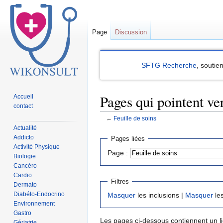
Page
Discussion
SFTG Recherche
, soutie
Pages qui pointent ver
Accueil
contact
←
Feuille de soins
Actualité
Sauter
Sauter
Addicto
Pages liées
à
à
Activité Physique
Page :
Biologie
la
la
Cancéro
navigation
recherche
Cardio
Filtres
Dermato
Diabéto-Endocrino
Masquer
les inclusions |
Masquer
les
Environnement
Gastro
Les pages ci-dessous contiennent un l
Gériatrie