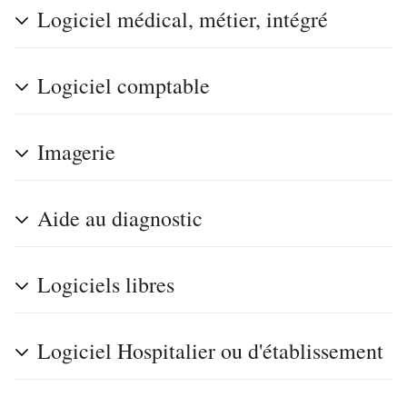
Logiciel médical, métier, intégré
Ouvrir le menu principal
Logiciel comptable
Rech
Imagerie
Lire
Suivre
Modi
Aide au diagnostic
Logiciels libres
Logiciel Hospitalier ou d'établissement