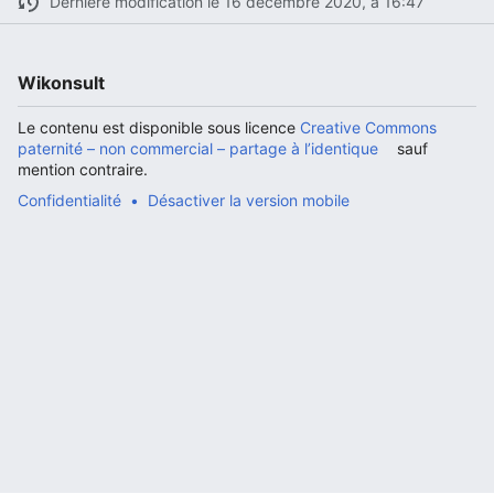
Dernière modification le 16 décembre 2020, à 16:47
Wikonsult
Ouvrir le menu principal
Rech
Le contenu est disponible sous licence
Creative Commons
paternité – non commercial – partage à l’identique
sauf
mention contraire.
Confidentialité
Désactiver la version mobile
Lire
Suivre
Modi