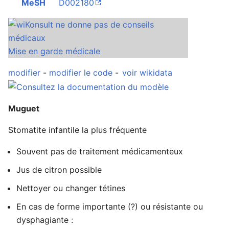
MeSH
D002180
Ouvrir le menu principal
Rech
Mise en garde médicale
modifier
-
modifier le code
-
voir wikidata
Lire
Suivre
Modi
Muguet
Stomatite infantile la plus fréquente
Souvent pas de traitement médicamenteux
Jus de citron possible
Nettoyer ou changer tétines
En cas de forme importante (?) ou résistante ou
dysphagiante :