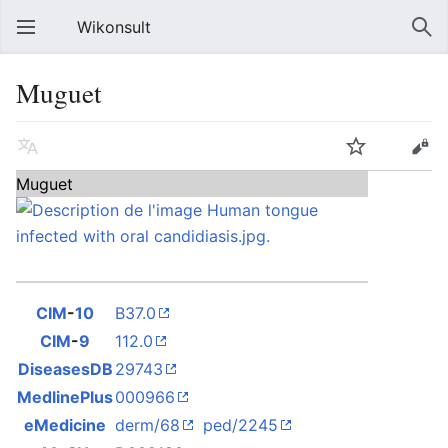
Wikonsult
Muguet
Muguet
CIM
-
10
B37.0
CIM
-
9
112.0
DiseasesDB
29743
MedlinePlus
000966
eMedicine
derm/68
ped/2245