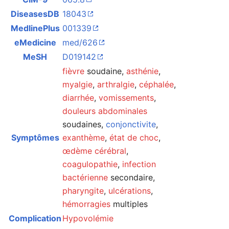
DiseasesDB
18043
MedlinePlus
001339
eMedicine
med/626
Ouvrir le menu principal
Rech
MeSH
D019142
fièvre
soudaine,
asthénie
,
myalgie
,
arthralgie
,
céphalée
,
diarrhée
,
vomissements
,
Lire
Suivre
Modi
douleurs abdominales
soudaines,
conjonctivite
,
Symptômes
exanthème
,
état de choc
,
œdème cérébral
,
coagulopathie
,
infection
bactérienne
secondaire,
pharyngite
,
ulcérations
,
hémorragies
multiples
Complication
Hypovolémie