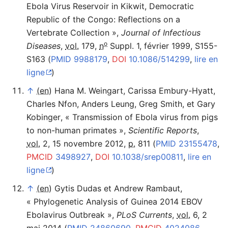
Ebola Virus Reservoir in Kikwit, Democratic
Republic of the Congo: Reflections on a
Vertebrate Collection
»
,
Journal of Infectious
o
Diseases
,
vol.
179,
n
Suppl. 1,‎
février 1999
, S155-
S163
(
PMID
9988179
,
DOI
10.1086/514299
,
lire en
ligne
)
↑
(en)
Hana M. Weingart, Carissa Embury-Hyatt,
Charles Nfon, Anders Leung, Greg Smith, et Gary
Kobinger
,
«
Transmission of Ebola virus from pigs
to non-human primates
»
,
Scientific Reports
,
vol.
2,‎
15 novembre 2012
,
p.
811
(
PMID
23155478
,
PMCID
3498927
,
DOI
10.1038/srep00811
,
lire en
ligne
)
↑
(en)
Gytis Dudas et Andrew Rambaut
,
«
Phylogenetic Analysis of Guinea 2014 EBOV
Ebolavirus Outbreak
»
,
PLoS Currents
,
vol.
6,‎
2
mai 2014
(
PMID
24860690
,
PMCID
4024086
,