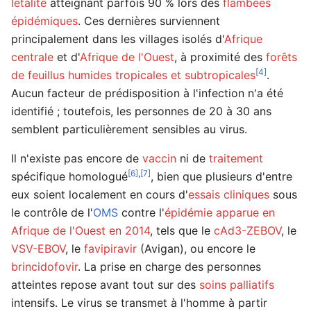
létalité
atteignant parfois 90 % lors des
flambées
épidémiques
. Ces dernières surviennent
principalement dans les villages isolés d'
Afrique
centrale
et d'
Afrique de l'Ouest
, à proximité des
forêts
[4]
de feuillus humides tropicales et subtropicales
.
Aucun facteur de prédisposition à l'infection n'a été
identifié ; toutefois, les personnes de 20 à 30 ans
semblent particulièrement sensibles au virus.
Il n'existe pas encore de
vaccin
ni de
traitement
[6]
,
[7]
spécifique homologué
, bien que plusieurs d'entre
eux soient localement en cours d'
essais cliniques
sous
le contrôle de l'
OMS
contre l'
épidémie apparue en
Afrique de l'Ouest en 2014
, tels que le
cAd3-ZEBOV
, le
VSV-EBOV
, le
favipiravir
(Avigan), ou encore le
brincidofovir
. La prise en charge des personnes
atteintes repose avant tout sur des
soins palliatifs
intensifs. Le virus se transmet à l'homme à partir