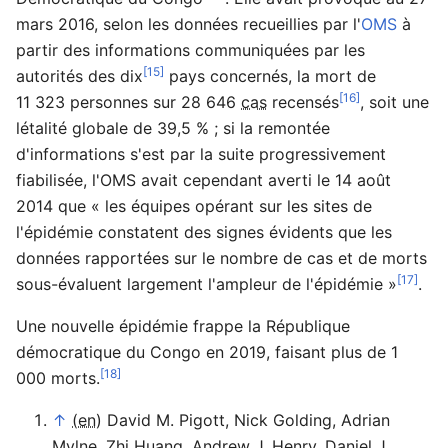
mars 2016
, selon les données recueillies par l'
OMS
à
partir des informations communiquées par les
[15]
autorités des dix
pays concernés, la mort de
[16]
11 323 personnes sur 28 646
cas
recensés
, soit une
létalité globale de 39,5 % ; si la remontée
d'informations s'est par la suite progressivement
fiabilisée, l'OMS avait cependant averti le
14 août
2014
que « les équipes opérant sur les sites de
l'épidémie constatent des signes évidents que les
données rapportées sur le nombre de cas et de morts
[17]
sous-évaluent largement l'ampleur de l'épidémie »
.
Une nouvelle épidémie frappe la République
démocratique du Congo en 2019, faisant plus de 1
[18]
000 morts.
↑
(en)
David M. Pigott, Nick Golding, Adrian
Mylne, Zhi Huang, Andrew J. Henry, Daniel J.