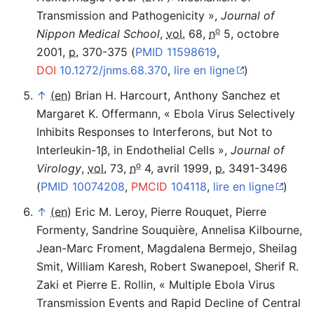
Transmission and Pathogenicity
»
,
Journal of
o
Nippon Medical School
,
vol.
68,
n
5,‎
octobre
autre
2001
,
p.
370-375
(
PMID
11598619
,
DOI
10.1272/jnms.68.370
,
lire en ligne
)
↑
(en)
Brian H. Harcourt, Anthony Sanchez et
Margaret K. Offermann
,
«
Ebola Virus Selectively
Inhibits Responses to Interferons, but Not to
Interleukin-1β, in Endothelial Cells
»
,
Journal of
o
Virology
,
vol.
73,
n
4,‎
avril 1999
,
p.
3491-3496
(
PMID
10074208
,
PMCID
104118
,
lire en ligne
)
↑
(en)
Eric M. Leroy, Pierre Rouquet, Pierre
Formenty, Sandrine Souquière, Annelisa Kilbourne,
Jean-Marc Froment, Magdalena Bermejo, Sheilag
Smit, William Karesh, Robert Swanepoel, Sherif R.
Zaki et Pierre E. Rollin
,
«
Multiple Ebola Virus
Transmission Events and Rapid Decline of Central