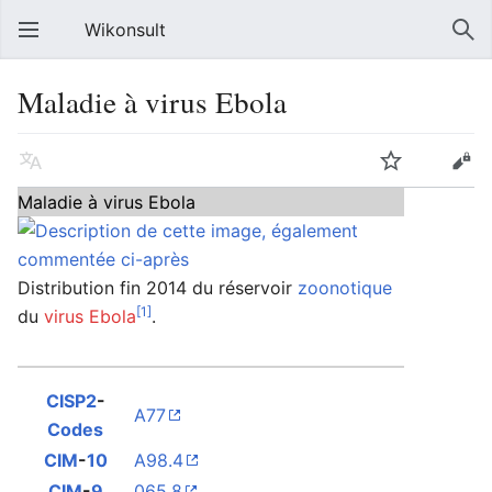
Wikonsult
Maladie à virus Ebola
Maladie à virus Ebola
Distribution fin 2014 du réservoir
zoonotique
[1]
du
virus Ebola
.
CISP2
-
A
77
Codes
CIM
-
10
A98.4
CIM
-
9
065.8