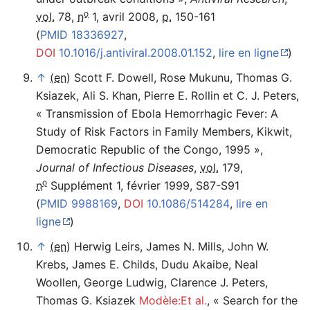
o
vol.
78,
n
1,‎
avril 2008
,
p.
150-161
(
PMID
18336927
,
DOI
10.1016/j.antiviral.2008.01.152
,
lire en ligne
)
↑
(en)
Scott F. Dowell, Rose Mukunu, Thomas G.
Ksiazek, Ali S. Khan, Pierre E. Rollin et C. J. Peters
,
«
Transmission of Ebola Hemorrhagic Fever: A
langue
Study of Risk Factors in Family Members, Kikwit,
Democratic Republic of the Congo, 1995
»
,
Journal of Infectious Diseases
,
vol.
179,
o
n
Supplément 1,‎
février 1999
, S87-S91
(
PMID
9988169
,
DOI
10.1086/514284
,
lire en
ligne
)
↑
(en)
Herwig Leirs, James N. Mills, John W.
Krebs, James E. Childs, Dudu Akaibe, Neal
Woollen, George Ludwig, Clarence J. Peters,
Thomas G. Ksiazek
Modèle:Et al.
,
«
Search for the