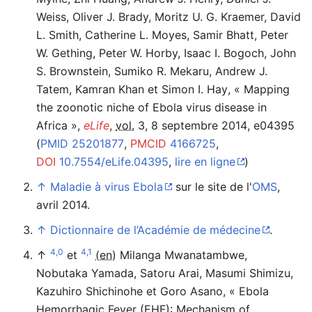
Weiss, Oliver J. Brady, Moritz U. G. Kraemer, David
L. Smith, Catherine L. Moyes, Samir Bhatt, Peter
W. Gething, Peter W. Horby, Isaac I. Bogoch, John
S. Brownstein, Sumiko R. Mekaru, Andrew J.
Tatem, Kamran Khan et Simon I. Hay
,
«
Mapping
the zoonotic niche of Ebola virus disease in
Africa
»
,
eLife
,
vol.
3,‎
8 septembre 2014
, e04395
(
PMID
25201877
,
PMCID
4166725
,
DOI
10.7554/eLife.04395
,
lire en ligne
)
↑
Maladie à virus Ebola
sur le site de l'
OMS
,
avril 2014.
↑
Dictionnaire de l’Académie de médecine
.
4,0
4,1
↑
et
(en)
Milanga Mwanatambwe,
Nobutaka Yamada, Satoru Arai, Masumi Shimizu,
Kazuhiro Shichinohe et Goro Asano
,
«
Ebola
Hemorrhagic Fever (EHF): Mechanism of