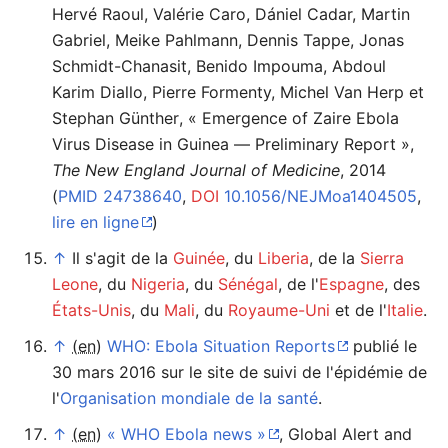
Hervé Raoul, Valérie Caro, Dániel Cadar, Martin
Gabriel, Meike Pahlmann, Dennis Tappe, Jonas
Schmidt-Chanasit, Benido Impouma, Abdoul
Karim Diallo, Pierre Formenty, Michel Van Herp et
Stephan Günther
,
«
Emergence of Zaire Ebola
Virus Disease in Guinea — Preliminary Report
»
,
The New England Journal of Medicine
,‎
2014
(
PMID
24738640
,
DOI
10.1056/NEJMoa1404505
,
lire en ligne
)
↑
Il s'agit de la
Guinée
, du
Liberia
, de la
Sierra
Leone
, du
Nigeria
, du
Sénégal
, de l'
Espagne
, des
États-Unis
, du
Mali
, du
Royaume-Uni
et de l'
Italie
.
↑
(en)
WHO: Ebola Situation Reports
publié le
30 mars 2016
sur le site de suivi de l'épidémie de
l'
Organisation mondiale de la santé
.
↑
(en)
«
WHO Ebola news
»
,
Global Alert and