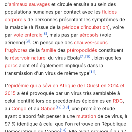
d'
animaux sauvages
et circule ensuite au sein des
populations humaines par contact avec les
fluides
corporels
de personnes présentant les symptômes de
la maladie (à l'issue de la
période d'incubation
), voire
[8]
par
voie entérale
, mais pas par
aérosols
(voie
[9]
aérienne)
. On pense que des
chauves-souris
frugivores
de la
famille
des
ptéropodidés
constituent
[7]
,
[10]
le
réservoir naturel
du virus Ebola
, bien que les
porcs
aient été également impliqués dans la
[11]
transmission d'un virus de même type
.
L'
épidémie qui a sévi en Afrique de l'Ouest en 2014 et
2015
a été provoquée par un virus très semblable à
celui identifié lors de précédentes épidémies en
RDC
,
[12]
,
[13]
au
Congo
et au
Gabon
, une première étude
ayant d'abord fait penser à une
mutation
de ce virus, à
une
97 % identique à celui que l'on retrouve en République
[14]
Démocratique du Congo
. Elle avait provoqué au
27