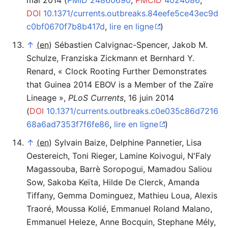
DOI
10.1371/currents.outbreaks.84eefe5ce43ec9d
c0bf0670f7b8b417d
,
lire en ligne
)
↑
(en)
Sébastien Calvignac-Spencer, Jakob M.
Schulze, Franziska Zickmann et Bernhard Y.
Renard
,
«
Clock Rooting Further Demonstrates
that Guinea 2014 EBOV is a Member of the Zaïre
Lineage
»
,
PLoS Currents
,‎
16 juin 2014
(
DOI
10.1371/currents.outbreaks.c0e035c86d7216
68a6ad7353f7f6fe86
,
lire en ligne
)
↑
(en)
Sylvain Baize, Delphine Pannetier, Lisa
Oestereich, Toni Rieger, Lamine Koivogui, N'Faly
Magassouba, Barrè Soropogui, Mamadou Saliou
Sow, Sakoba Keïta, Hilde De Clerck, Amanda
Tiffany, Gemma Dominguez, Mathieu Loua, Alexis
Traoré, Moussa Kolié, Emmanuel Roland Malano,
Emmanuel Heleze, Anne Bocquin, Stephane Mély,