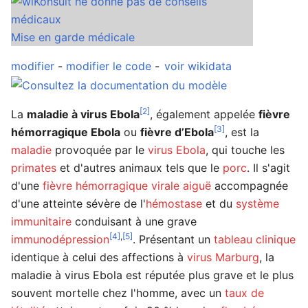
Mise en garde médicale
modifier
-
modifier le code
-
voir wikidata
[2]
La
maladie à virus Ebola
, également appelée
fièvre
[3]
hémorragique Ebola
ou
fièvre d’Ebola
, est la
maladie
provoquée par le
virus Ebola
, qui touche les
primates
et d'autres animaux tels que le
porc
. Il s'agit
d'une
fièvre hémorragique virale
aiguë
accompagnée
d'une atteinte sévère de l'
hémostase
et du
système
dans
immunitaire
conduisant à une grave
[4]
,
[5]
immunodépression
. Présentant un
tableau clinique
identique à celui des affections à
virus Marburg
, la
maladie à virus Ebola est réputée plus grave et le plus
souvent mortelle chez l'homme, avec un
taux de