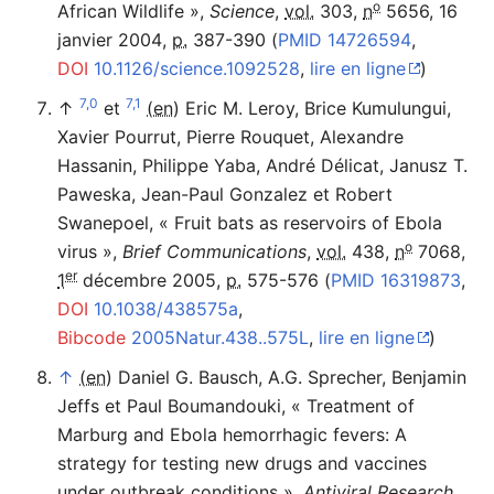
o
African Wildlife
»
,
Science
,
vol.
303,
n
5656,‎
16
janvier 2004
,
p.
387-390
(
PMID
14726594
,
DOI
10.1126/science.1092528
,
lire en ligne
)
7,0
7,1
↑
et
(en)
Eric M. Leroy, Brice Kumulungui,
Xavier Pourrut, Pierre Rouquet, Alexandre
Hassanin, Philippe Yaba, André Délicat, Janusz T.
Paweska, Jean-Paul Gonzalez et Robert
Swanepoel
,
«
Fruit bats as reservoirs of Ebola
o
virus
»
,
Brief Communications
,
vol.
438,
n
7068,‎
er
1
décembre 2005
,
p.
575-576
(
PMID
16319873
,
DOI
10.1038/438575a
,
Bibcode
2005Natur.438..575L
,
lire en ligne
)
↑
(en)
Daniel G. Bausch, A.G. Sprecher, Benjamin
Jeffs et Paul Boumandouki
,
«
Treatment of
Marburg and Ebola hemorrhagic fevers: A
strategy for testing new drugs and vaccines
under outbreak conditions
»
,
Antiviral Research
,