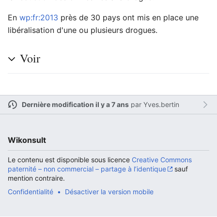
En
wp:fr:2013
près de 30 pays ont mis en place une
libéralisation d'une ou plusieurs drogues.
Ouvrir le menu principal
Rech
Voir
Lire
Suivre
Modi
Dernière modification il y a 7 ans
par
Yves.bertin
Wikonsult
Le contenu est disponible sous licence
Creative Commons
paternité – non commercial – partage à l’identique
sauf
mention contraire.
Confidentialité
Désactiver la version mobile