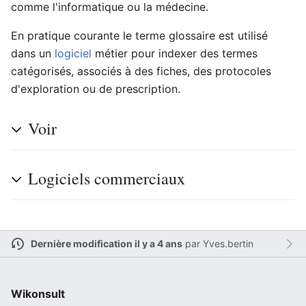
comme l'informatique ou la médecine.
En pratique courante le terme glossaire est utilisé
dans un
logiciel
métier pour indexer des termes
Ouvrir le menu principal
Rech
catégorisés, associés à des fiches, des protocoles
d'exploration ou de prescription.
Voir
Lire
Suivre
Modi
Logiciels commerciaux
Dernière modification il y a 4 ans
par
Yves.bertin
Wikonsult