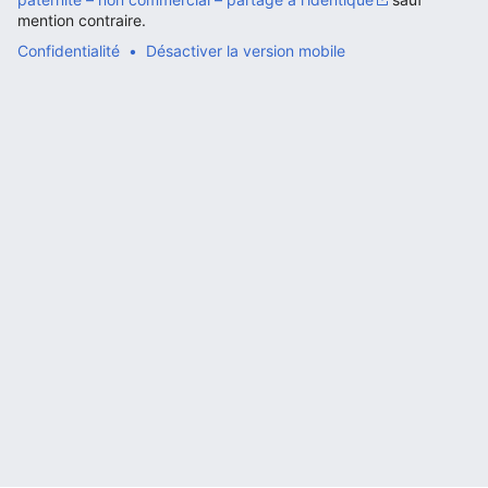
mention contraire.
Confidentialité
Désactiver la version mobile
Ouvrir le menu principal
Rech
Lire
Suivre
Modi