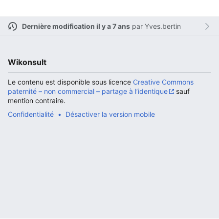
Dernière modification il y a 7 ans
par
Yves.bertin
Ouvrir le menu principal
Rech
Wikonsult
Le contenu est disponible sous licence
Creative Commons
paternité – non commercial – partage à l’identique
sauf
mention contraire.
Lire
Suivre
Modi
Confidentialité
Désactiver la version mobile