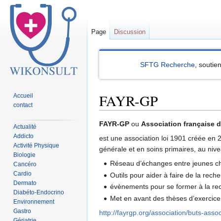
Page
Discussion
SFTG Recherche
, soutie
FAYR-GP
Accueil
contact
Sauter
Sauter
FAYR-GP
ou
Association française 
Actualité
à
à
Addicto
est une association loi 1901 créée en 
la
la
Activité Physique
générale et en soins primaires, au nivea
Biologie
navigation
recherche
Réseau d’échanges entre jeunes che
Cancéro
Cardio
Outils pour aider à faire de la rec
Dermato
évènements pour se former à la rec
Diabéto-Endocrino
Met en avant des thèses d’exercice
Environnement
Gastro
http://fayrgp.org/association/buts-assoc
Gériatrie