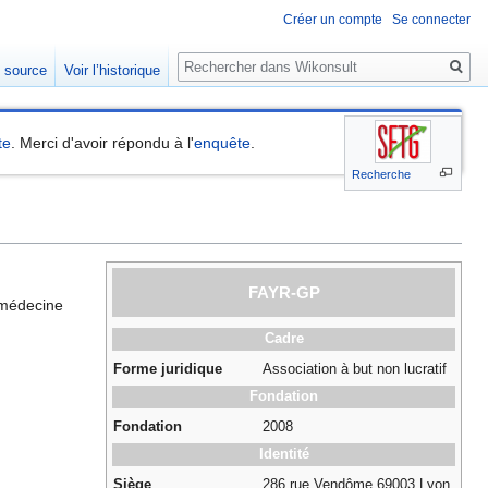
Créer un compte
Se connecter
Rechercher
e source
Voir l’historique
te
. Merci d'avoir répondu à l'
enquête
.
Recherche
FAYR-GP
n médecine
Cadre
Forme juridique
Association à but non lucratif
Fondation
Fondation
2008
Identité
Siège
286,rue Vendôme 69003 Lyon