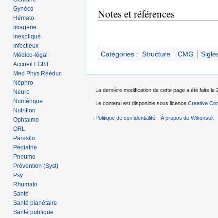
Gynéco
Notes et références
Hémato
Imagerie
Inexpliqué
Infectieux
Catégories
:
Structure
CMG
Sigle
Médico-légal
Accueil LGBT
Med Phys Rééduc
Néphro
La dernière modification de cette page a été faite le 
Neuro
Numérique
Le contenu est disponible sous licence
Creative Com
Nutrition
Politique de confidentialité
À propos de Wikonsult
Ophtalmo
ORL
Parasito
Pédiatrie
Pneumo
Prévention (Syst)
Psy
Rhumato
Santé
Santé planétaire
Santé publique