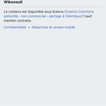
Wikonsult
Le contenu est disponible sous licence
Creative Commons
paternité – non commercial – partage à l’identique
sauf
mention contraire.
Ouvrir le menu principal
Rech
Confidentialité
Désactiver la version mobile
Lire
Suivre
Modi