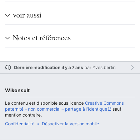
voir aussi
Ouvrir le menu principal
Rech
Notes et références
Lire
Suivre
Modi
Dernière modification il y a 7 ans
par
Yves.bertin
Wikonsult
Le contenu est disponible sous licence
Creative Commons
paternité – non commercial – partage à l’identique
sauf
mention contraire.
Confidentialité
Désactiver la version mobile