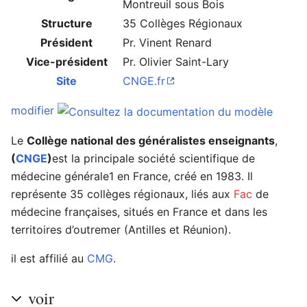
Montreuil sous Bois
Structure
35 Collèges Régionaux
Président
Pr. Vinent Renard
Ouvrir le menu principal
Rech
Vice-président
Pr. Olivier Saint-Lary
Site
CNGE.fr
modifier
Le
Collège national des généralistes enseignants
,
(
CNGE
)
est la principale société scientifique de
Lire
Suivre
Modi
médecine générale1 en France, créé en 1983. Il
représente 35 collèges régionaux, liés aux
Fac
de
médecine françaises, situés en France et dans les
territoires d’outremer (Antilles et Réunion).
il est affilié au
CMG
.
voir