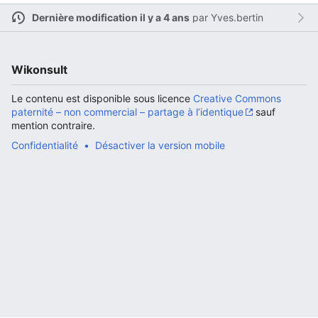
Dernière modification il y a 4 ans
par
Yves.bertin
Ouvrir le menu principal
Rech
Wikonsult
Le contenu est disponible sous licence
Creative Commons
paternité – non commercial – partage à l’identique
sauf
mention contraire.
Confidentialité
Désactiver la version mobile
Lire
Suivre
Modi