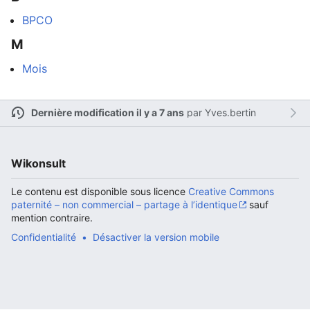
BPCO
M
Ouvrir le menu principal
Rech
Mois
Dernière modification il y a 7 ans
par
Yves.bertin
Lire
Suivre
Modi
Wikonsult
Le contenu est disponible sous licence
Creative Commons
paternité – non commercial – partage à l’identique
sauf
mention contraire.
Confidentialité
Désactiver la version mobile