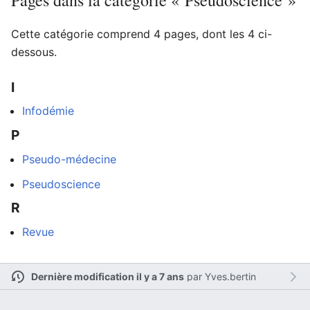
Pages dans la catégorie « Pseudoscience »
Cette catégorie comprend 4 pages, dont les 4 ci-
dessous.
Ouvrir le menu principal
Rech
I
Infodémie
P
Lire
Suivre
Modi
Pseudo-médecine
Pseudoscience
R
Revue
Dernière modification il y a 7 ans
par
Yves.bertin