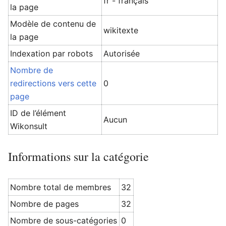
fr - français
la page
Modèle de contenu de
wikitexte
la page
Ouvrir le menu principal
Rech
Indexation par robots
Autorisée
Nombre de
redirections vers cette
0
page
ID de l’élément
Aucun
Wikonsult
Informations sur la catégorie
Nombre total de membres
32
Nombre de pages
32
Nombre de sous-catégories
0