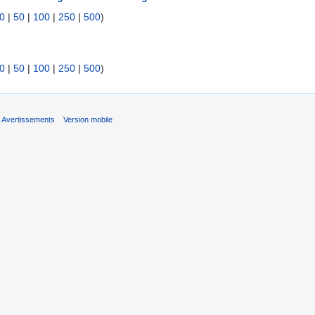
0
|
50
|
100
|
250
|
500
)
0
|
50
|
100
|
250
|
500
)
Avertissements
Version mobile