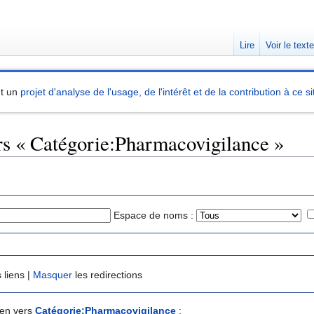
Lire
Voir le text
nt un
projet d'analyse de l'usage, de l'intérêt et de la contribution à ce si
ers « Catégorie:Pharmacovigilance »
Espace de noms :
 liens |
Masquer
les redirections
ien vers
Catégorie:Pharmacovigilance
: