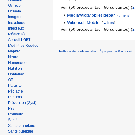
Gynéco
Voir (50 précédentes | 50 suivantes) (
2
Hémato
MediaWiki:Mobilesidebar
‎
(
← liens
)
Imagerie
Wikonsult:Mobile
‎
Inexpliqué
(
← liens
)
Infectieux
Voir (50 précédentes | 50 suivantes) (
2
Médico-légal
Accueil LGBT
Med Phys Rééduc
Néphro
Politique de confidentialité
À propos de Wikonsult
Neuro
Numérique
Nutrition
Ophtalmo
ORL
Parasito
Pédiatrie
Pneumo
Prévention (Syst)
Psy
Rhumato
Santé
Santé planétaire
Santé publique