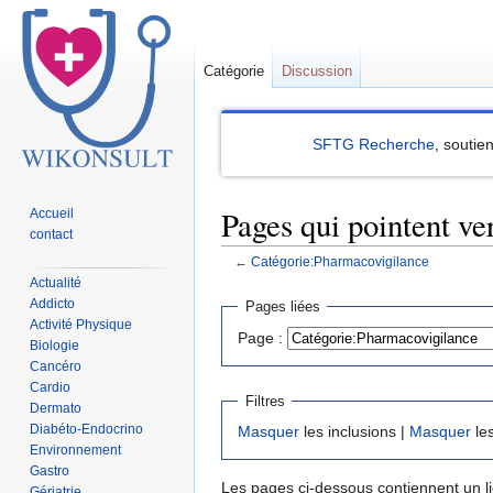
Catégorie
Discussion
SFTG Recherche
, soutie
Pages qui pointent v
Accueil
contact
←
Catégorie:Pharmacovigilance
Actualité
Sauter
Sauter
Addicto
Pages liées
à
à
Activité Physique
Page :
Biologie
la
la
Cancéro
navigation
recherche
Cardio
Filtres
Dermato
Diabéto-Endocrino
Masquer
les inclusions |
Masquer
les
Environnement
Gastro
Les pages ci-dessous contiennent un l
Gériatrie