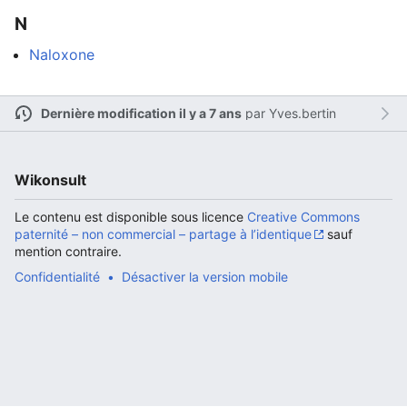
N
Naloxone
Ouvrir le menu principal
Rech
Dernière modification il y a 7 ans
par
Yves.bertin
Wikonsult
Lire
Suivre
Modi
Le contenu est disponible sous licence
Creative Commons
paternité – non commercial – partage à l’identique
sauf
mention contraire.
Confidentialité
Désactiver la version mobile