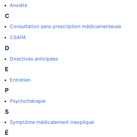
Anxiété
C
Consultation sans prescription médicamenteuse
Ouvrir le menu principal
Rech
CSAPA
D
Directives anticipées
Lire
Suivre
Modi
E
Entretien
P
Psychothérapie
S
Symptôme médicalement inexpliqué
É