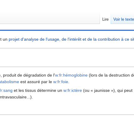
Lire
Voir le text
nt un
projet d'analyse de l'usage, de l'intérêt et de la contribution à ce si
, produit de dégradation de l'
w:fr:hémoglobine
(lors de la destruction 
atabolisme
est assuré par le
w:fr:foie
.
fr:sang
et les tissus détermine un
w:fr:ictère
(ou « jaunisse »), qui peut
travasculaire...).