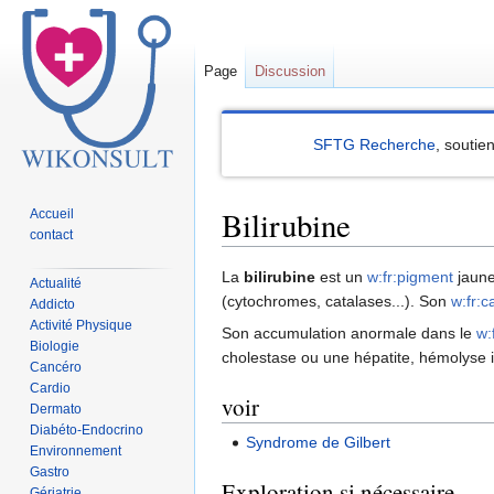
Page
Discussion
SFTG Recherche
, soutie
Bilirubine
Accueil
contact
Sauter
Sauter
La
bilirubine
est un
w:fr:pigment
jaune
Actualité
à
à
(cytochromes, catalases...). Son
w:fr:c
Addicto
la
la
Activité Physique
Son accumulation anormale dans le
w:
Biologie
navigation
recherche
cholestase ou une hépatite, hémolyse in
Cancéro
Cardio
voir
Dermato
Diabéto-Endocrino
Syndrome de Gilbert
Environnement
Gastro
Exploration si nécessaire
Gériatrie