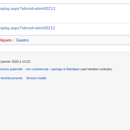
/display.aspx?ebmid=ebm00213
/display.aspx?ebmid=ebm00212
Hépato
Gastro
8 janvier 2020 à 12:23.
mons paternité – non commercial – partage à l’identique
sauf mention contraire.
Avertissements
Version mobile