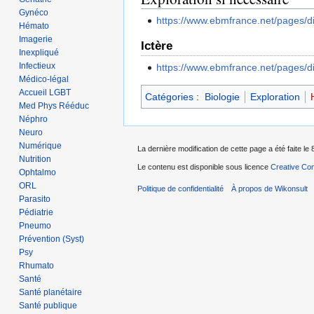
Gynéco
https://www.ebmfrance.net/pages
Hémato
Imagerie
Ictère
Inexpliqué
Infectieux
https://www.ebmfrance.net/pages
Médico-légal
Accueil LGBT
Catégories
:
Biologie
Exploration
Med Phys Rééduc
Néphro
Neuro
Numérique
La dernière modification de cette page a été faite le 
Nutrition
Le contenu est disponible sous licence
Creative Com
Ophtalmo
ORL
Politique de confidentialité
À propos de Wikonsult
Parasito
Pédiatrie
Pneumo
Prévention (Syst)
Psy
Rhumato
Santé
Santé planétaire
Santé publique